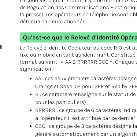
Le code RIO a été instauré, il y a de nombreuses
de Régulation des Communications Electroniques
la presse). Les opérateurs de téléphonie sont obl
détenue par leurs abonnés.
Qu’est-ce que le Relevé d’Identité Opér
Le Relevé d’Identité Opérateur ou code RIO est
fixe ou mobile en tant qu’identifiant. Constitué 
format suivant : « AA B RRRRRR CCC ». Chaque s
signification :
AA : ces deux premiers caractères désigne
Orange et Sosh, 02 pour SFR et Red by SFR
B : ce caractère renseigne sur le statut de 
pour les particuliers) ;
RRRRRR : ce groupe de 6 caractères indique
à l’opérateur. Il est attribué par ce dernier 
CCC : ce groupe de 3 caractères désigne la 
généré automatiquement par un algorithme 