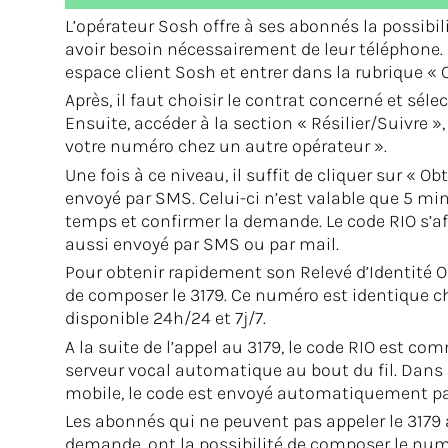
L’opérateur Sosh offre à ses abonnés la possibil
avoir besoin nécessairement de leur téléphone. P
espace client Sosh et entrer dans la rubrique « O
Après, il faut choisir le contrat concerné et séle
Ensuite, accéder à la section « Résilier/Suivre »
votre numéro chez un autre opérateur ».
Une fois à ce niveau, il suffit de cliquer sur « Ob
envoyé par SMS. Celui-ci n’est valable que 5 minu
temps et confirmer la demande. Le code RIO s’a
aussi envoyé par SMS ou par mail.
Pour obtenir rapidement son Relevé d’Identité Op
de composer le 3179. Ce numéro est identique ch
disponible 24h/24 et 7j/7.
A la suite de l’appel au 3179, le code RIO est
serveur vocal automatique au bout du fil. Dans l
mobile, le code est envoyé automatiquement p
Les abonnés qui ne peuvent pas appeler le 3179
demande, ont la possibilité de composer le numé